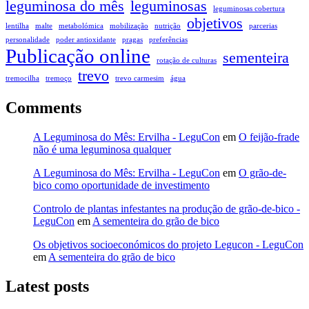
leguminosa do mês
leguminosas
leguminosas cobertura
objetivos
lentilha
malte
metabolómica
mobilização
nutrição
parcerias
personalidade
poder antioxidante
pragas
preferências
Publicação online
sementeira
rotação de culturas
trevo
tremocilha
tremoço
trevo carmesim
água
Comments
A Leguminosa do Mês: Ervilha - LeguCon
em
O feijão-frade
não é uma leguminosa qualquer
A Leguminosa do Mês: Ervilha - LeguCon
em
O grão-de-
bico como oportunidade de investimento
Controlo de plantas infestantes na produção de grão-de-bico -
LeguCon
em
A sementeira do grão de bico
Os objetivos socioeconómicos do projeto Legucon - LeguCon
em
A sementeira do grão de bico
Latest posts