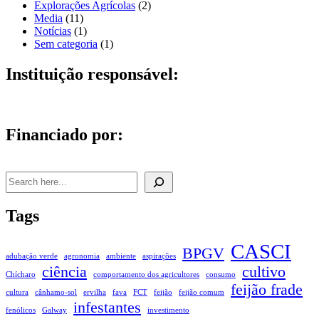
Explorações Agrícolas
(2)
Media
(11)
Notícias
(1)
Sem categoria
(1)
Instituição responsável:
Financiado por:
Pesquisar
Tags
CASCI
BPGV
adubação verde
agronomia
ambiente
aspirações
ciência
cultivo
Chícharo
comportamento dos agricultores
consumo
feijão frade
cultura
cânhamo-sol
ervilha
fava
FCT
feijão
feijão comum
infestantes
fenólicos
Galway
investimento