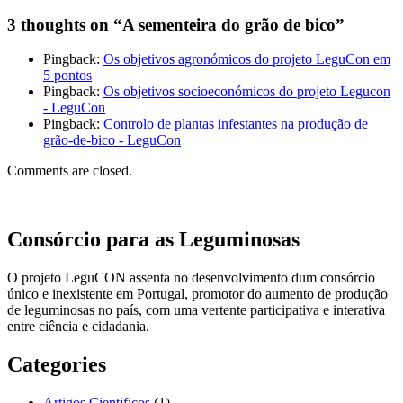
3 thoughts on “
A sementeira do grão de bico
”
Pingback:
Os objetivos agronómicos do projeto LeguCon em
5 pontos
Pingback:
Os objetivos socioeconómicos do projeto Legucon
- LeguCon
Pingback:
Controlo de plantas infestantes na produção de
grão-de-bico - LeguCon
Comments are closed.
Consórcio para as Leguminosas
O projeto LeguCON assenta no desenvolvimento dum consórcio
único e inexistente em Portugal, promotor do aumento de produção
de leguminosas no país, com uma vertente participativa e interativa
entre ciência e cidadania.
Categories
Artigos Cientificos
(1)