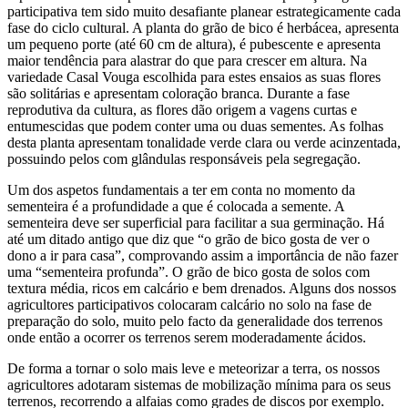
participativa tem sido muito desafiante planear estrategicamente cada
fase do ciclo cultural. A planta do grão de bico é herbácea, apresenta
um pequeno porte (até 60 cm de altura), é pubescente e apresenta
maior tendência para alastrar do que para crescer em altura. Na
variedade Casal Vouga escolhida para estes ensaios as suas flores
são solitárias e apresentam coloração branca. Durante a fase
reprodutiva da cultura, as flores dão origem a vagens curtas e
entumescidas que podem conter uma ou duas sementes. As folhas
desta planta apresentam tonalidade verde clara ou verde acinzentada,
possuindo pelos com glândulas responsáveis pela segregação.
Um dos aspetos fundamentais a ter em conta no momento da
sementeira é a profundidade a que é colocada a semente. A
sementeira deve ser superficial para facilitar a sua germinação. Há
até um ditado antigo que diz que “o grão de bico gosta de ver o
dono a ir para casa”, comprovando assim a importância de não fazer
uma “sementeira profunda”. O grão de bico gosta de solos com
textura média, ricos em calcário e bem drenados. Alguns dos nossos
agricultores participativos colocaram calcário no solo na fase de
preparação do solo, muito pelo facto da generalidade dos terrenos
onde então a ocorrer os terrenos serem moderadamente ácidos.
De forma a tornar o solo mais leve e meteorizar a terra, os nossos
agricultores adotaram sistemas de mobilização mínima para os seus
terrenos, recorrendo a alfaias como grades de discos por exemplo.