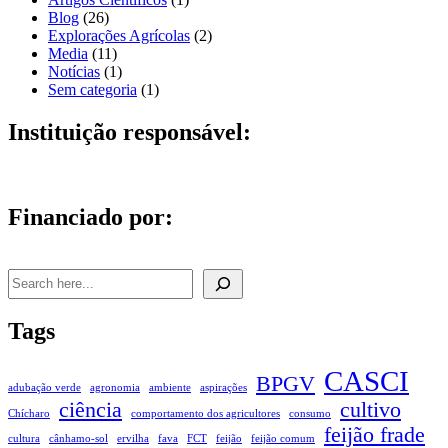
Blog
(26)
Explorações Agrícolas
(2)
Media
(11)
Notícias
(1)
Sem categoria
(1)
Instituição responsável:
Financiado por:
Pesquisar
Tags
CASCI
BPGV
adubação verde
agronomia
ambiente
aspirações
ciência
cultivo
Chícharo
comportamento dos agricultores
consumo
feijão frade
cultura
cânhamo-sol
ervilha
fava
FCT
feijão
feijão comum