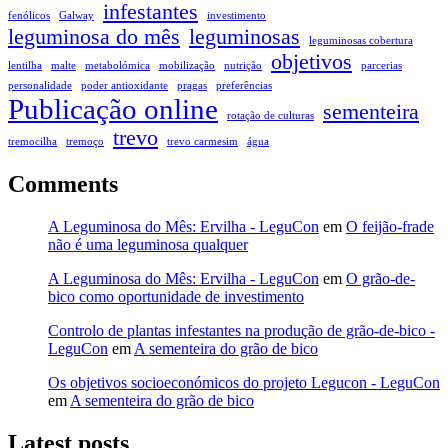
infestantes
fenólicos
Galway
investimento
leguminosa do mês
leguminosas
leguminosas cobertura
objetivos
lentilha
malte
metabolómica
mobilização
nutrição
parcerias
personalidade
poder antioxidante
pragas
preferências
Publicação online
sementeira
rotação de culturas
trevo
tremocilha
tremoço
trevo carmesim
água
Comments
A Leguminosa do Mês: Ervilha - LeguCon
em
O feijão-frade
não é uma leguminosa qualquer
A Leguminosa do Mês: Ervilha - LeguCon
em
O grão-de-
bico como oportunidade de investimento
Controlo de plantas infestantes na produção de grão-de-bico -
LeguCon
em
A sementeira do grão de bico
Os objetivos socioeconómicos do projeto Legucon - LeguCon
em
A sementeira do grão de bico
Latest posts