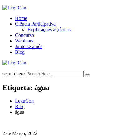
Skip
to
Home
content
Ciência Participativa
Explorações agrícolas
Concurso
Webinars
Junte-se a nós
Blog
search here
Etiqueta:
água
LeguCon
Blog
água
2 de Março, 2022