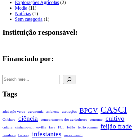
Explorações Agrícolas
(2)
Media
(11)
Notícias
(1)
Sem categoria
(1)
Instituição responsável:
Financiado por:
Pesquisar
Tags
CASCI
BPGV
adubação verde
agronomia
ambiente
aspirações
ciência
cultivo
Chícharo
comportamento dos agricultores
consumo
feijão frade
cultura
cânhamo-sol
ervilha
fava
FCT
feijão
feijão comum
infestantes
fenólicos
Galway
investimento