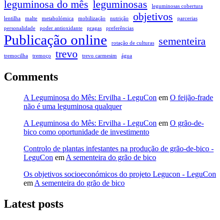
leguminosa do mês
leguminosas
leguminosas cobertura
objetivos
lentilha
malte
metabolómica
mobilização
nutrição
parcerias
personalidade
poder antioxidante
pragas
preferências
Publicação online
sementeira
rotação de culturas
trevo
tremocilha
tremoço
trevo carmesim
água
Comments
A Leguminosa do Mês: Ervilha - LeguCon
em
O feijão-frade
não é uma leguminosa qualquer
A Leguminosa do Mês: Ervilha - LeguCon
em
O grão-de-
bico como oportunidade de investimento
Controlo de plantas infestantes na produção de grão-de-bico -
LeguCon
em
A sementeira do grão de bico
Os objetivos socioeconómicos do projeto Legucon - LeguCon
em
A sementeira do grão de bico
Latest posts