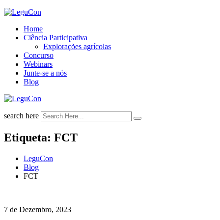
Skip
to
Home
content
Ciência Participativa
Explorações agrícolas
Concurso
Webinars
Junte-se a nós
Blog
search here
Etiqueta:
FCT
LeguCon
Blog
FCT
7 de Dezembro, 2023