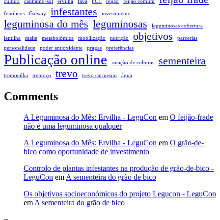
cultura
cânhamo-sol
ervilha
fava
FCT
feijão
feijão comum
infestantes
fenólicos
Galway
investimento
leguminosa do mês
leguminosas
leguminosas cobertura
objetivos
lentilha
malte
metabolómica
mobilização
nutrição
parcerias
personalidade
poder antioxidante
pragas
preferências
Publicação online
sementeira
rotação de culturas
trevo
tremocilha
tremoço
trevo carmesim
água
Comments
A Leguminosa do Mês: Ervilha - LeguCon
em
O feijão-frade
não é uma leguminosa qualquer
A Leguminosa do Mês: Ervilha - LeguCon
em
O grão-de-
bico como oportunidade de investimento
Controlo de plantas infestantes na produção de grão-de-bico -
LeguCon
em
A sementeira do grão de bico
Os objetivos socioeconómicos do projeto Legucon - LeguCon
em
A sementeira do grão de bico