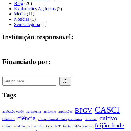
Blog
(26)
Explorações Agrícolas
(2)
Media
(11)
Notícias
(1)
Sem categoria
(1)
Instituição responsável:
Financiado por:
Pesquisar
Tags
CASCI
BPGV
adubação verde
agronomia
ambiente
aspirações
ciência
cultivo
Chícharo
comportamento dos agricultores
consumo
feijão frade
cultura
cânhamo-sol
ervilha
fava
FCT
feijão
feijão comum