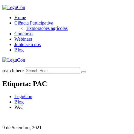
Skip
to
Home
content
Ciência Participativa
Explorações agrícolas
Concurso
Webinars
Junte-se a nós
Blog
search here
Etiqueta:
PAC
LeguCon
Blog
PAC
9 de Setembro, 2021