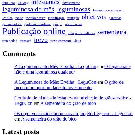
infestantes
fenólicos
Galway
investimento
leguminosa do mês
leguminosas
leguminosas cobertura
objetivos
lentilha
malte
metabolómica
mobilização
nutrição
parcerias
personalidade
poder antioxidante
pragas
preferências
Publicação online
sementeira
rotação de culturas
trevo
tremocilha
tremoço
trevo carmesim
água
Comments
A Leguminosa do Mês: Ervilha - LeguCon
em
O feijão-frade
não é uma leguminosa qualquer
A Leguminosa do Mês: Ervilha - LeguCon
em
O grão-de-
bico como oportunidade de investimento
Controlo de plantas infestantes na produção de grão-de-bico -
LeguCon
em
A sementeira do grão de bico
Os objetivos socioeconómicos do projeto Legucon - LeguCon
em
A sementeira do grão de bico
Latest posts