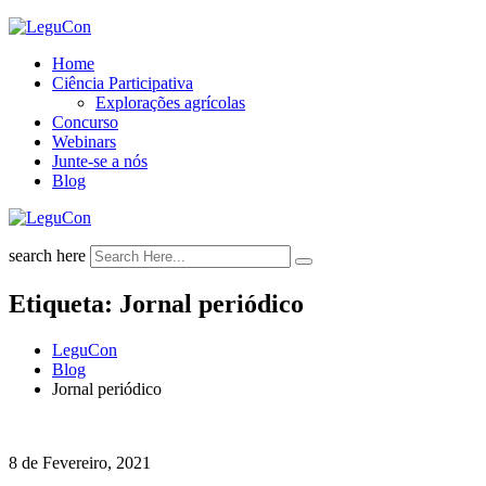
Skip
to
Home
content
Ciência Participativa
Explorações agrícolas
Concurso
Webinars
Junte-se a nós
Blog
search here
Etiqueta:
Jornal periódico
LeguCon
Blog
Jornal periódico
8 de Fevereiro, 2021