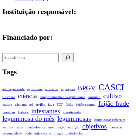
Instituição responsável:
Financiado por:
Pesquisar
Tags
CASCI
BPGV
adubação verde
agronomia
ambiente
aspirações
ciência
cultivo
Chícharo
comportamento dos agricultores
consumo
feijão frade
cultura
cânhamo-sol
ervilha
fava
FCT
feijão
feijão comum
infestantes
fenólicos
Galway
investimento
leguminosa do mês
leguminosas
leguminosas cobertura
objetivos
lentilha
malte
metabolómica
mobilização
nutrição
parcerias
personalidade
poder antioxidante
pragas
preferências