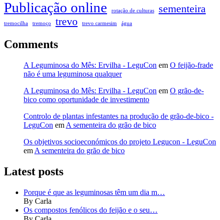
Publicação online
sementeira
rotação de culturas
trevo
tremocilha
tremoço
trevo carmesim
água
Comments
A Leguminosa do Mês: Ervilha - LeguCon
em
O feijão-frade
não é uma leguminosa qualquer
A Leguminosa do Mês: Ervilha - LeguCon
em
O grão-de-
bico como oportunidade de investimento
Controlo de plantas infestantes na produção de grão-de-bico -
LeguCon
em
A sementeira do grão de bico
Os objetivos socioeconómicos do projeto Legucon - LeguCon
em
A sementeira do grão de bico
Latest posts
Porque é que as leguminosas têm um dia m…
By Carla
Os compostos fenólicos do feijão e o seu…
By Carla