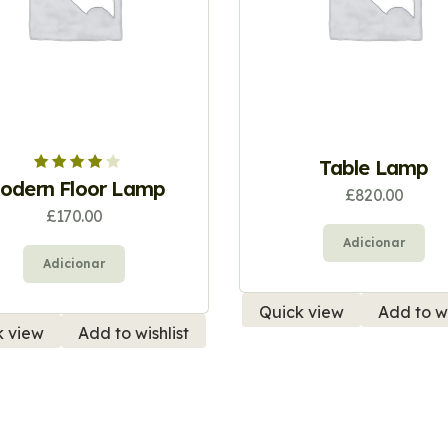
Table Lamp
Avaliação
odern Floor Lamp
£
820.00
4.00
de 5
£
170.00
Adicionar
Adicionar
Quick view
Add to wi
k view
Add to wishlist