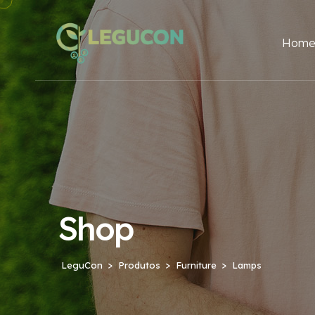
Hom
Shop
LeguCon
Produtos
Furniture
Lamps