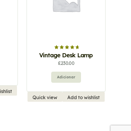
Avaliação
Vintage Desk Lamp
4.67
de 5
£
230.00
Adicionar
shlist
Quick view
Add to wishlist