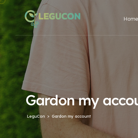
Hom
Gardon my acco
LeguCon
Gardon my account