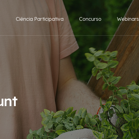
e
Ciência Participativa
Concurso
Webinars
unt