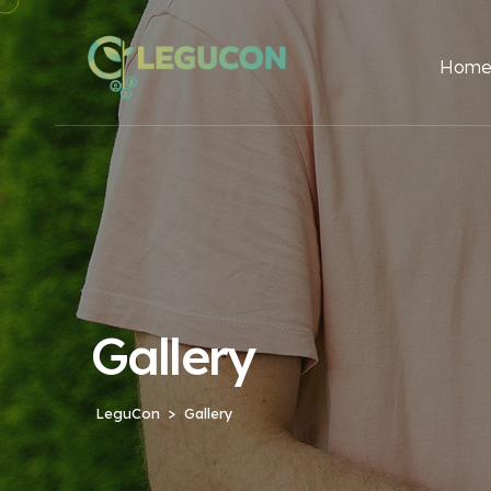
Hom
Gallery
LeguCon
Gallery